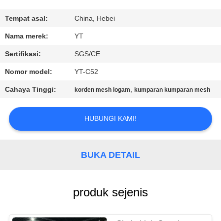
KUALITAS
Tempat asal:
China, Hebei
HUBUNGI
Nama merek:
YT
KAMI
Sertifikasi:
SGS/CE
Nomor model:
YT-C52
BERITA
Cahaya Tinggi:
,
korden mesh logam
kumparan kumparan mesh
PERMINTAAN
HUBUNGI KAMI!
PENAWARAN
BUKA DETAIL
SITEMAP
PRIVACY
produk sejenis
POLICY