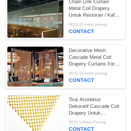
Chain Link Curtain
Metal Coil Drapery
Untuk Restoran / Kafe /
Outlet Ritel
MOQ:10 meter persegi
CONTACT
Decorative Mesh
Cascade Metal Coil
Drapery Curtains For
Outdoor Decoration
MOQ:10 meter persegi
CONTACT
Tirai Arsitektur
Dekoratif Cascade Coil
Drapery Untuk
Restaurant Salon
MOQ:1 Meter Persegi
CONTACT